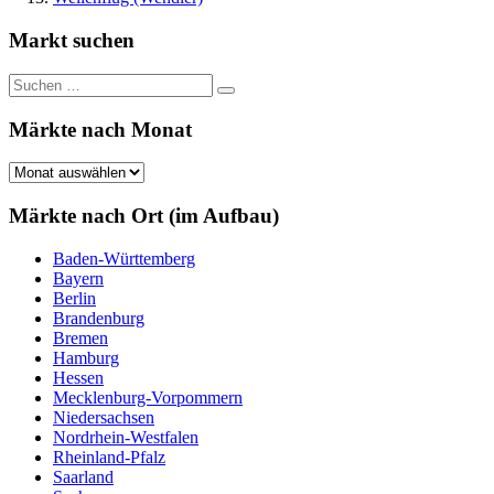
Markt suchen
Suchen
Suchen
nach:
Märkte nach Monat
Märkte
nach
Monat
Märkte nach Ort (im Aufbau)
Baden-Württemberg
Bayern
Berlin
Brandenburg
Bremen
Hamburg
Hessen
Mecklenburg-Vorpommern
Niedersachsen
Nordrhein-Westfalen
Rheinland-Pfalz
Saarland