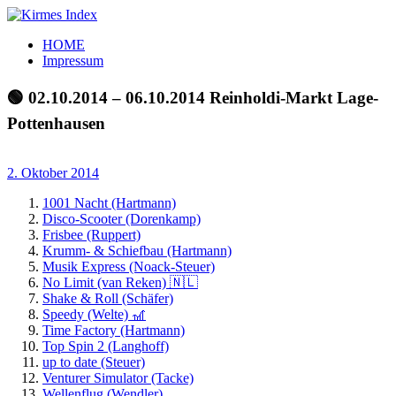
Zum
Inhalt
Kirmes
Tourpläne
HOME
springen
Index
und
Impressum
Beschickerlisten
der
🟢 02.10.2014 – 06.10.2014 Reinholdi-Markt Lage-
letzten
Pottenhausen
Jahre
2. Oktober 2014
1001 Nacht (Hartmann)
Disco-Scooter (Dorenkamp)
Frisbee (Ruppert)
Krumm- & Schiefbau (Hartmann)
Musik Express (Noack-Steuer)
No Limit (van Reken) 🇳🇱
Shake & Roll (Schäfer)
Speedy (Welte) 🎢
Time Factory (Hartmann)
Top Spin 2 (Langhoff)
up to date (Steuer)
Venturer Simulator (Tacke)
Wellenflug (Wendler)