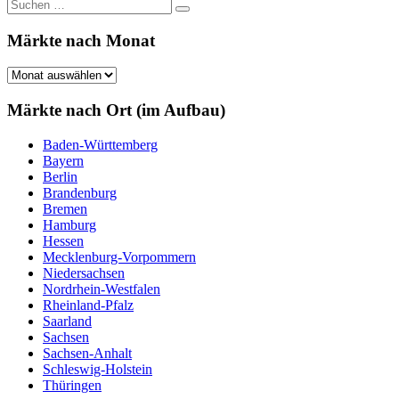
Suchen
Suchen
nach:
Märkte nach Monat
Märkte
nach
Monat
Märkte nach Ort (im Aufbau)
Baden-Württemberg
Bayern
Berlin
Brandenburg
Bremen
Hamburg
Hessen
Mecklenburg-Vorpommern
Niedersachsen
Nordrhein-Westfalen
Rheinland-Pfalz
Saarland
Sachsen
Sachsen-Anhalt
Schleswig-Holstein
Thüringen