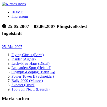
Zum
Inhalt
Kirmes
Tourpläne
HOME
springen
Index
und
Impressum
Beschickerlisten
der
🟢 25.05.2007 – 03.06.2007 Pfingstvolksfest
letzten
Ingolstadt
Jahre
25. Mai 2007
Flying Circus (Barth)
Insider (Aigner)
Lach+Freu-Haus (Distel)
Leoparden-Spur (Heindel)
Olympia-Looping (Barth) 🎢
Power Tower II (Schneider)
Rally 2000 (Menzel)
Skooter (Distel)
Top Spin No. 1 (Bausch)
Markt suchen