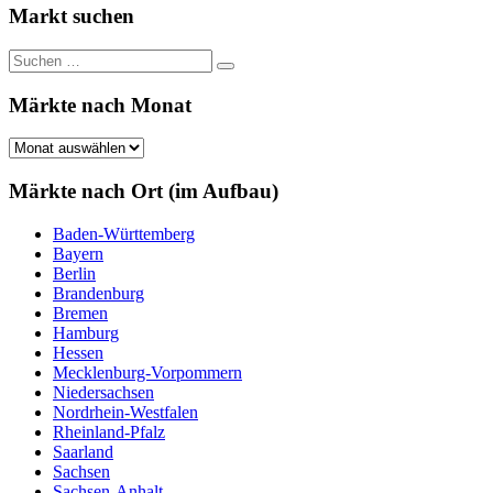
Markt suchen
Suchen
Suchen
nach:
Märkte nach Monat
Märkte
nach
Monat
Märkte nach Ort (im Aufbau)
Baden-Württemberg
Bayern
Berlin
Brandenburg
Bremen
Hamburg
Hessen
Mecklenburg-Vorpommern
Niedersachsen
Nordrhein-Westfalen
Rheinland-Pfalz
Saarland
Sachsen
Sachsen-Anhalt