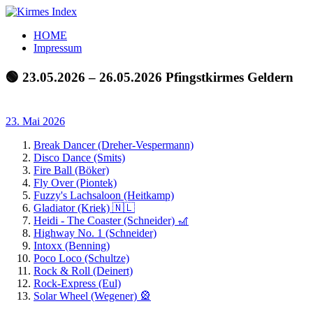
Zum
Inhalt
Kirmes
Tourpläne
HOME
springen
Index
und
Impressum
Beschickerlisten
der
🟢 23.05.2026 – 26.05.2026 Pfingstkirmes Geldern
letzten
Jahre
23. Mai 2026
Break Dancer (Dreher-Vespermann)
Disco Dance (Smits)
Fire Ball (Böker)
Fly Over (Piontek)
Fuzzy's Lachsaloon (Heitkamp)
Gladiator (Kriek) 🇳🇱
Heidi - The Coaster (Schneider) 🎢
Highway No. 1 (Schneider)
Intoxx (Benning)
Poco Loco (Schultze)
Rock & Roll (Deinert)
Rock-Express (Eul)
Solar Wheel (Wegener) 🎡