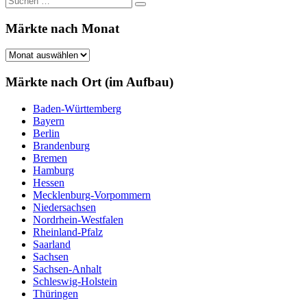
Suchen
nach:
Märkte nach Monat
Märkte
nach
Monat
Märkte nach Ort (im Aufbau)
Baden-Württemberg
Bayern
Berlin
Brandenburg
Bremen
Hamburg
Hessen
Mecklenburg-Vorpommern
Niedersachsen
Nordrhein-Westfalen
Rheinland-Pfalz
Saarland
Sachsen
Sachsen-Anhalt
Schleswig-Holstein
Thüringen