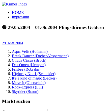
Zum
Inhalt
Kirmes
Tourpläne
HOME
springen
Index
und
Impressum
Beschickerlisten
der
🟢 29.05.2004 – 01.06.2004 Pfingstkirmes Geldern
letzten
Jahre
29. Mai 2004
Aqua Velis (Hofmann)
Break Dancer (Dreher-Vespermann)
Circus Circus (Bruch)
Das Omen (Hempen)
Frisbee (Robrahn)
Highway No. 1 (Schneider)
It’s a kind of magic (Becker)
Move It (Oberschelp)
Rock-Express (Eul)
Skyrider (Braun)
Markt suchen
Suchen