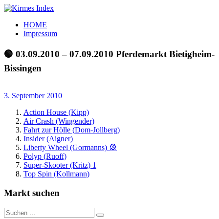
Zum
Inhalt
Kirmes
Tourpläne
HOME
springen
Index
und
Impressum
Beschickerlisten
der
🟢 03.09.2010 – 07.09.2010 Pferdemarkt Bietigheim-
letzten
Bissingen
Jahre
3. September 2010
Action House (Kipp)
Air Crash (Wingender)
Fahrt zur Hölle (Dom-Jollberg)
Insider (Aigner)
Liberty Wheel (Gormanns) 🎡
Polyp (Ruoff)
Super-Skooter (Kritz) 1
Top Spin (Kollmann)
Markt suchen
Suchen
Suchen