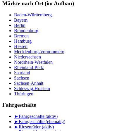
Monat
Märkte nach Ort (im Aufbau)
Baden-Württemberg
Bayern
Berlin
Brandenburg
Bremen
Hamburg
Hessen
Mecklenburg-Vorpommern
Niedersachsen
Nordrhein-Westfalen
Rheinland-Pfalz
Saarland
Sachsen
Sachsen-Anhalt
Schleswig-Holstein
Thüringen
Fahrgeschäfte
►
Fahrgeschäfte (aktiv)
►
Fahrgeschäfte (ehemalig)
►
Riesenräder (aktiv)