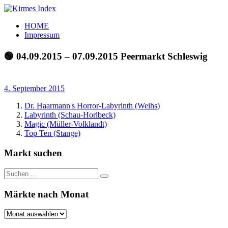
Zum
Inhalt
Kirmes
Tourpläne
HOME
springen
Index
und
Impressum
Beschickerlisten
der
🟢 04.09.2015 – 07.09.2015 Peermarkt Schleswig
letzten
Jahre
4. September 2015
Dr. Haarmann's Horror-Labyrinth (Weihs)
Labyrinth (Schau-Horlbeck)
Magic (Müller-Volklandt)
Top Ten (Stange)
Markt suchen
Suchen
Suchen
nach:
Märkte nach Monat
Märkte
nach