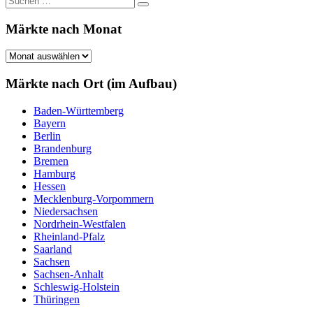
Suchen
nach:
Märkte nach Monat
Märkte
nach
Monat
Märkte nach Ort (im Aufbau)
Baden-Württemberg
Bayern
Berlin
Brandenburg
Bremen
Hamburg
Hessen
Mecklenburg-Vorpommern
Niedersachsen
Nordrhein-Westfalen
Rheinland-Pfalz
Saarland
Sachsen
Sachsen-Anhalt
Schleswig-Holstein
Thüringen