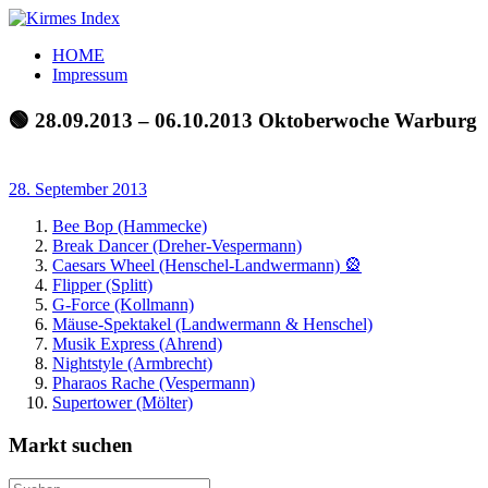
Zum
Inhalt
Kirmes
Tourpläne
HOME
springen
Index
und
Impressum
Beschickerlisten
der
🟢 28.09.2013 – 06.10.2013 Oktoberwoche Warburg
letzten
Jahre
28. September 2013
Bee Bop (Hammecke)
Break Dancer (Dreher-Vespermann)
Caesars Wheel (Henschel-Landwermann) 🎡
Flipper (Splitt)
G-Force (Kollmann)
Mäuse-Spektakel (Landwermann & Henschel)
Musik Express (Ahrend)
Nightstyle (Armbrecht)
Pharaos Rache (Vespermann)
Supertower (Mölter)
Markt suchen
Suchen