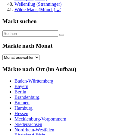
Wellenflug (Stranninger)
Wilde Maus (Münch) 🎢
Markt suchen
Suchen
Suchen
nach:
Märkte nach Monat
Märkte
nach
Monat
Märkte nach Ort (im Aufbau)
Baden-Württemberg
Bayern
Berlin
Brandenburg
Bremen
Hamburg
Hessen
Mecklenburg-Vorpommern
Niedersachsen
Nordrhein-Westfalen