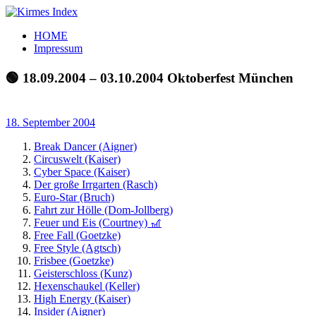
Zum
Inhalt
Kirmes
Tourpläne
HOME
springen
Index
und
Impressum
Beschickerlisten
der
🟢 18.09.2004 – 03.10.2004 Oktoberfest München
letzten
Jahre
18. September 2004
Break Dancer (Aigner)
Circuswelt (Kaiser)
Cyber Space (Kaiser)
Der große Irrgarten (Rasch)
Euro-Star (Bruch)
Fahrt zur Hölle (Dom-Jollberg)
Feuer und Eis (Courtney) 🎢
Free Fall (Goetzke)
Free Style (Agtsch)
Frisbee (Goetzke)
Geisterschloss (Kunz)
Hexenschaukel (Keller)
High Energy (Kaiser)
Insider (Aigner)