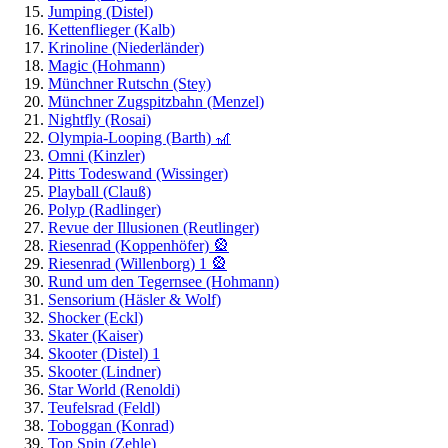
Jumping (Distel)
Kettenflieger (Kalb)
Krinoline (Niederländer)
Magic (Hohmann)
Münchner Rutschn (Stey)
Münchner Zugspitzbahn (Menzel)
Nightfly (Rosai)
Olympia-Looping (Barth) 🎢
Omni (Kinzler)
Pitts Todeswand (Wissinger)
Playball (Clauß)
Polyp (Radlinger)
Revue der Illusionen (Reutlinger)
Riesenrad (Koppenhöfer) 🎡
Riesenrad (Willenborg) 1 🎡
Rund um den Tegernsee (Hohmann)
Sensorium (Häsler & Wolf)
Shocker (Eckl)
Skater (Kaiser)
Skooter (Distel) 1
Skooter (Lindner)
Star World (Renoldi)
Teufelsrad (Feldl)
Toboggan (Konrad)
Top Spin (Zehle)