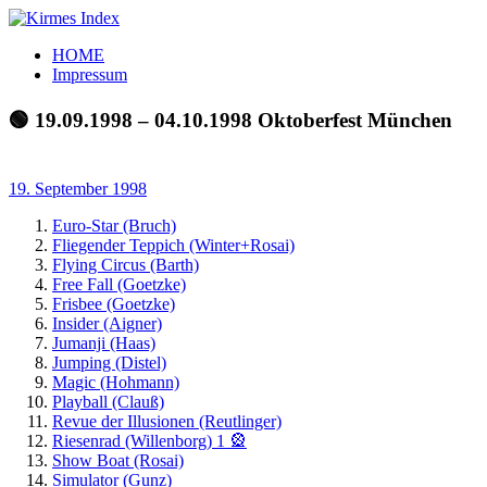
Zum
Inhalt
Kirmes
Tourpläne
HOME
springen
Index
und
Impressum
Beschickerlisten
der
🟢 19.09.1998 – 04.10.1998 Oktoberfest München
letzten
Jahre
19. September 1998
Euro-Star (Bruch)
Fliegender Teppich (Winter+Rosai)
Flying Circus (Barth)
Free Fall (Goetzke)
Frisbee (Goetzke)
Insider (Aigner)
Jumanji (Haas)
Jumping (Distel)
Magic (Hohmann)
Playball (Clauß)
Revue der Illusionen (Reutlinger)
Riesenrad (Willenborg) 1 🎡
Show Boat (Rosai)
Simulator (Gunz)