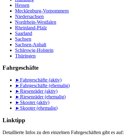
Hessen
Mecklenburg-Vorpommern
Niedersachsen
Nordrhein-Westfalen
Rheinland-Pfalz
Saarland
Sachsen
Sachsen-Anhalt
Schleswig-Holstein
Thüringen
Fahrgeschäfte
►
Fahrgeschäfte (aktiv)
►
Fahrgeschäfte (ehemalig)
►
Riesenräder (aktiv)
►
Riesenräder (ehemalig)
►
Skooter (aktiv)
►
Skooter (ehemalig)
Linktipp
Detaillierte Infos zu den einzelnen Fahrgeschäften gibt es auf: