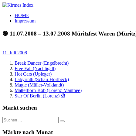
Zum
Inhalt
Kirmes
Tourpläne
HOME
springen
Index
und
Impressum
Beschickerlisten
der
🟢 11.07.2008 – 13.07.2008 Müritzfest Waren (Müritz
letzten
Jahre
11. Juli 2008
Break Dancer (Engelbrecht)
Free Fall (Nachtigall)
Hot Cars (Upleger)
Labyrinth (Schau-Horlbeck)
Magic (Müller-Volklandt)
Matterhorn-Bob (Lorenz-Manthee)
Star Of Berlin (Lorenz) 🎡
Markt suchen
Suchen
Suchen
nach:
Märkte nach Monat