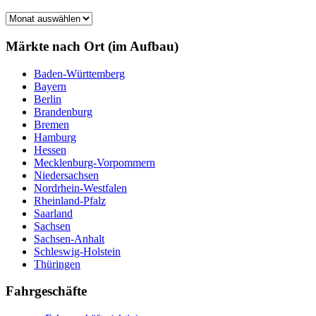
Märkte
nach
Monat
Märkte nach Ort (im Aufbau)
Baden-Württemberg
Bayern
Berlin
Brandenburg
Bremen
Hamburg
Hessen
Mecklenburg-Vorpommern
Niedersachsen
Nordrhein-Westfalen
Rheinland-Pfalz
Saarland
Sachsen
Sachsen-Anhalt
Schleswig-Holstein
Thüringen
Fahrgeschäfte