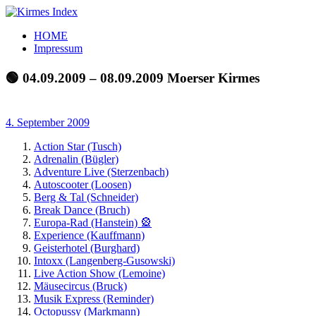
Zum
Inhalt
Kirmes
Tourpläne
HOME
springen
Index
und
Impressum
Beschickerlisten
der
🟢 04.09.2009 – 08.09.2009 Moerser Kirmes
letzten
Jahre
4. September 2009
Action Star (Tusch)
Adrenalin (Bügler)
Adventure Live (Sterzenbach)
Autoscooter (Loosen)
Berg & Tal (Schneider)
Break Dance (Bruch)
Europa-Rad (Hanstein) 🎡
Experience (Kauffmann)
Geisterhotel (Burghard)
Intoxx (Langenberg-Gusowski)
Live Action Show (Lemoine)
Mäusecircus (Bruck)
Musik Express (Reminder)
Octopussy (Markmann)