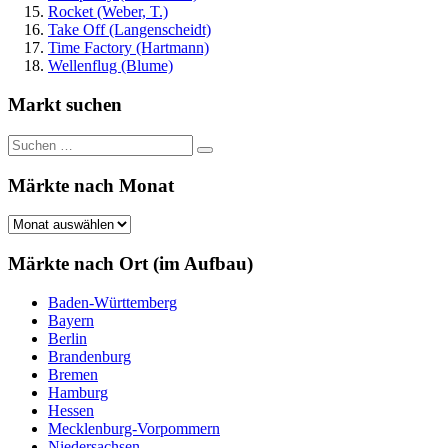
Rocket (Weber, T.)
Take Off (Langenscheidt)
Time Factory (Hartmann)
Wellenflug (Blume)
Markt suchen
Suchen
Suchen
nach:
Märkte nach Monat
Märkte
nach
Monat
Märkte nach Ort (im Aufbau)
Baden-Württemberg
Bayern
Berlin
Brandenburg
Bremen
Hamburg
Hessen
Mecklenburg-Vorpommern
Niedersachsen