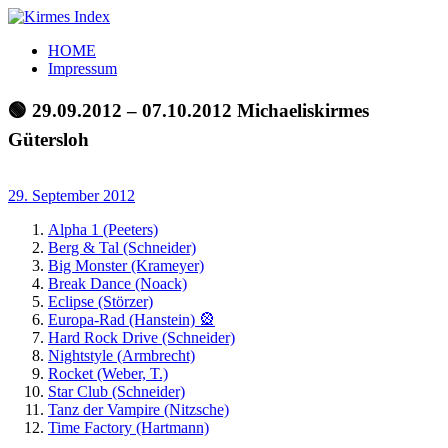
Zum
Inhalt
Kirmes
Tourpläne
HOME
springen
Index
und
Impressum
Beschickerlisten
der
🟢 29.09.2012 – 07.10.2012 Michaeliskirmes
letzten
Gütersloh
Jahre
29. September 2012
Alpha 1 (Peeters)
Berg & Tal (Schneider)
Big Monster (Krameyer)
Break Dance (Noack)
Eclipse (Störzer)
Europa-Rad (Hanstein) 🎡
Hard Rock Drive (Schneider)
Nightstyle (Armbrecht)
Rocket (Weber, T.)
Star Club (Schneider)
Tanz der Vampire (Nitzsche)
Time Factory (Hartmann)