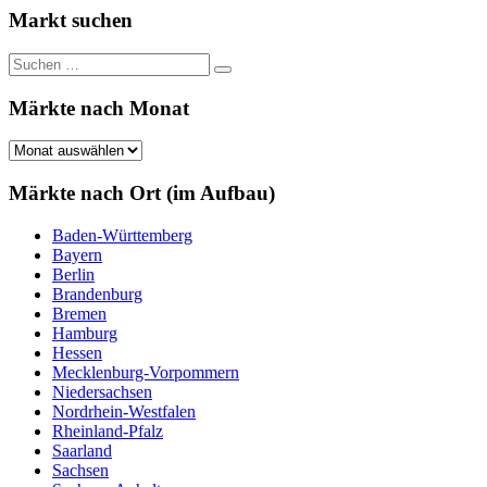
Markt suchen
Suchen
Suchen
nach:
Märkte nach Monat
Märkte
nach
Monat
Märkte nach Ort (im Aufbau)
Baden-Württemberg
Bayern
Berlin
Brandenburg
Bremen
Hamburg
Hessen
Mecklenburg-Vorpommern
Niedersachsen
Nordrhein-Westfalen
Rheinland-Pfalz
Saarland
Sachsen