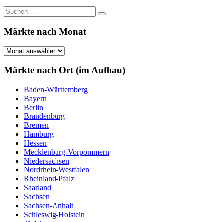
Suchen
Suchen
nach:
Märkte nach Monat
Märkte
nach
Monat
Märkte nach Ort (im Aufbau)
Baden-Württemberg
Bayern
Berlin
Brandenburg
Bremen
Hamburg
Hessen
Mecklenburg-Vorpommern
Niedersachsen
Nordrhein-Westfalen
Rheinland-Pfalz
Saarland
Sachsen
Sachsen-Anhalt
Schleswig-Holstein