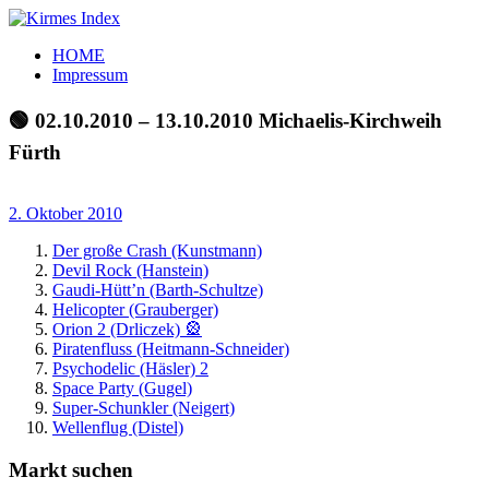
Zum
Inhalt
Kirmes
Tourpläne
HOME
springen
Index
und
Impressum
Beschickerlisten
der
🟢 02.10.2010 – 13.10.2010 Michaelis-Kirchweih
letzten
Fürth
Jahre
2. Oktober 2010
Der große Crash (Kunstmann)
Devil Rock (Hanstein)
Gaudi-Hütt’n (Barth-Schultze)
Helicopter (Grauberger)
Orion 2 (Drliczek) 🎡
Piratenfluss (Heitmann-Schneider)
Psychodelic (Häsler) 2
Space Party (Gugel)
Super-Schunkler (Neigert)
Wellenflug (Distel)
Markt suchen