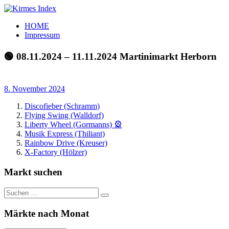
Zum
Inhalt
Kirmes
Tourpläne
HOME
springen
Index
und
Impressum
Beschickerlisten
der
🟢 08.11.2024 – 11.11.2024 Martinimarkt Herborn
letzten
Jahre
8. November 2024
Discofieber (Schramm)
Flying Swing (Walldorf)
Liberty Wheel (Gormanns) 🎡
Musik Express (Thiliant)
Rainbow Drive (Kreuser)
X-Factory (Hölzer)
Markt suchen
Suchen
Suchen
nach:
Märkte nach Monat