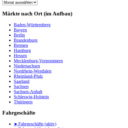
Märkte
nach
Monat
Märkte nach Ort (im Aufbau)
Baden-Württemberg
Bayern
Berlin
Brandenburg
Bremen
Hamburg
Hessen
Mecklenburg-Vorpommern
Niedersachsen
Nordrhein-Westfalen
Rheinland-Pfalz
Saarland
Sachsen
Sachsen-Anhalt
Schleswig-Holstein
Thüringen
Fahrgeschäfte
►
Fahrgeschäfte (aktiv)