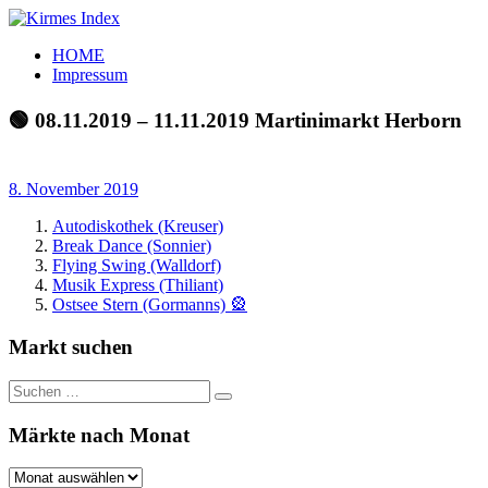
Zum
Inhalt
Kirmes
Tourpläne
HOME
springen
Index
und
Impressum
Beschickerlisten
der
🟢 08.11.2019 – 11.11.2019 Martinimarkt Herborn
letzten
Jahre
8. November 2019
Autodiskothek (Kreuser)
Break Dance (Sonnier)
Flying Swing (Walldorf)
Musik Express (Thiliant)
Ostsee Stern (Gormanns) 🎡
Markt suchen
Suchen
Suchen
nach:
Märkte nach Monat
Märkte