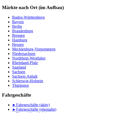
nach
Monat
Märkte nach Ort (im Aufbau)
Baden-Württemberg
Bayern
Berlin
Brandenburg
Bremen
Hamburg
Hessen
Mecklenburg-Vorpommern
Niedersachsen
Nordrhein-Westfalen
Rheinland-Pfalz
Saarland
Sachsen
Sachsen-Anhalt
Schleswig-Holstein
Thüringen
Fahrgeschäfte
►
Fahrgeschäfte (aktiv)
►
Fahrgeschäfte (ehemalig)