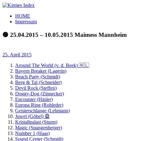
Zum
Inhalt
Kirmes
Tourpläne
HOME
springen
Index
und
Impressum
Beschickerlisten
der
🟢 25.04.2015 – 10.05.2015 Maimess Mannheim
letzten
Jahre
25. April 2015
Around The World (v. d. Beek) 🇳🇱
Bayern Breaker (Lagerin)
Beach Party (Schmidt)
Berg & Tal (Schneider)
Devil Rock (Steffen)
Doggy-Dog (Zinnecker)
Encounter (Häsler)
Europa Ring (Rohleder)
Geisterschlange (Lehmann)
Juwel (Göbel) 🎡
Kristallpalast (Sturm)
Magic (Spangenberger)
Number 1 (Haas)
Sound Center (Schmidt)