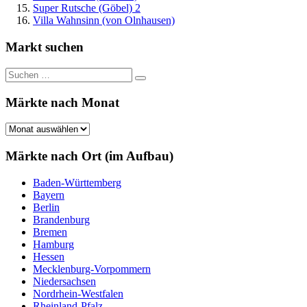
Super Rutsche (Göbel) 2
Villa Wahnsinn (von Olnhausen)
Markt suchen
Suchen
Suchen
nach:
Märkte nach Monat
Märkte
nach
Monat
Märkte nach Ort (im Aufbau)
Baden-Württemberg
Bayern
Berlin
Brandenburg
Bremen
Hamburg
Hessen
Mecklenburg-Vorpommern
Niedersachsen
Nordrhein-Westfalen
Rheinland-Pfalz