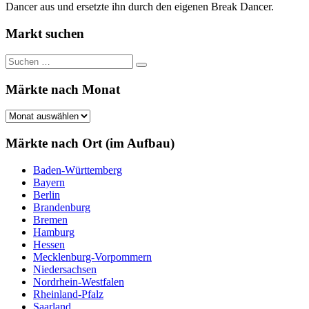
Dancer aus und ersetzte ihn durch den eigenen Break Dancer.
Markt suchen
Suchen
Suchen
nach:
Märkte nach Monat
Märkte
nach
Monat
Märkte nach Ort (im Aufbau)
Baden-Württemberg
Bayern
Berlin
Brandenburg
Bremen
Hamburg
Hessen
Mecklenburg-Vorpommern
Niedersachsen
Nordrhein-Westfalen
Rheinland-Pfalz
Saarland