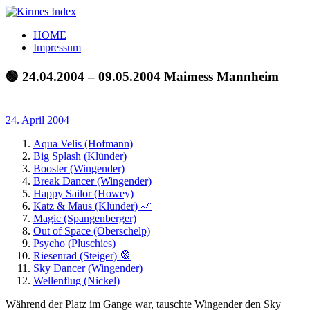
Zum
Inhalt
Kirmes
Tourpläne
HOME
springen
Index
und
Impressum
Beschickerlisten
der
🟢 24.04.2004 – 09.05.2004 Maimess Mannheim
letzten
Jahre
24. April 2004
Aqua Velis (Hofmann)
Big Splash (Klünder)
Booster (Wingender)
Break Dancer (Wingender)
Happy Sailor (Howey)
Katz & Maus (Klünder) 🎢
Magic (Spangenberger)
Out of Space (Oberschelp)
Psycho (Pluschies)
Riesenrad (Steiger) 🎡
Sky Dancer (Wingender)
Wellenflug (Nickel)
Während der Platz im Gange war, tauschte Wingender den Sky