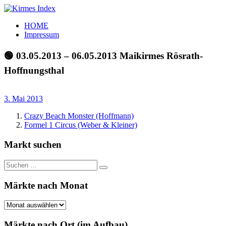
Zum
Inhalt
Kirmes
Tourpläne
HOME
springen
Index
und
Impressum
Beschickerlisten
der
🟢 03.05.2013 – 06.05.2013 Maikirmes Rösrath-
letzten
Hoffnungsthal
Jahre
3. Mai 2013
Crazy Beach Monster (Hoffmann)
Formel 1 Circus (Weber & Kleiner)
Markt suchen
Suchen
Suchen
nach:
Märkte nach Monat
Märkte
nach
Monat
Märkte nach Ort (im Aufbau)