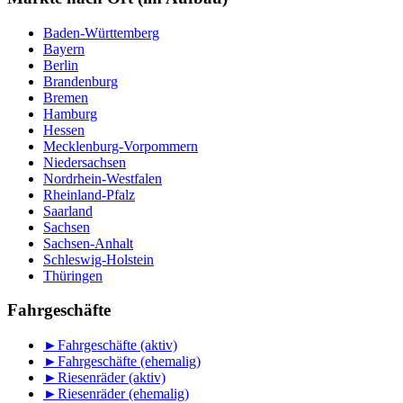
Baden-Württemberg
Bayern
Berlin
Brandenburg
Bremen
Hamburg
Hessen
Mecklenburg-Vorpommern
Niedersachsen
Nordrhein-Westfalen
Rheinland-Pfalz
Saarland
Sachsen
Sachsen-Anhalt
Schleswig-Holstein
Thüringen
Fahrgeschäfte
►
Fahrgeschäfte (aktiv)
►
Fahrgeschäfte (ehemalig)
►
Riesenräder (aktiv)
►
Riesenräder (ehemalig)