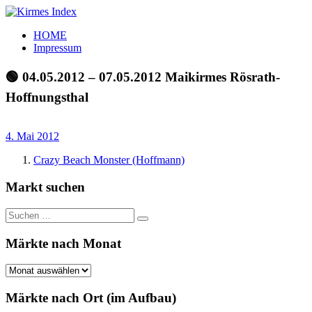
Zum
Inhalt
Kirmes
Tourpläne
HOME
springen
Index
und
Impressum
Beschickerlisten
der
🟢 04.05.2012 – 07.05.2012 Maikirmes Rösrath-
letzten
Hoffnungsthal
Jahre
4. Mai 2012
Crazy Beach Monster (Hoffmann)
Markt suchen
Suchen
Suchen
nach:
Märkte nach Monat
Märkte
nach
Monat
Märkte nach Ort (im Aufbau)