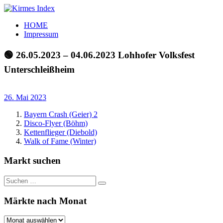
Zum
Inhalt
Kirmes
Tourpläne
HOME
springen
Index
und
Impressum
Beschickerlisten
der
🟢 26.05.2023 – 04.06.2023 Lohhofer Volksfest
letzten
Unterschleißheim
Jahre
26. Mai 2023
Bayern Crash (Geier) 2
Disco-Flyer (Böhm)
Kettenflieger (Diebold)
Walk of Fame (Winter)
Markt suchen
Suchen
Suchen
nach:
Märkte nach Monat
Märkte