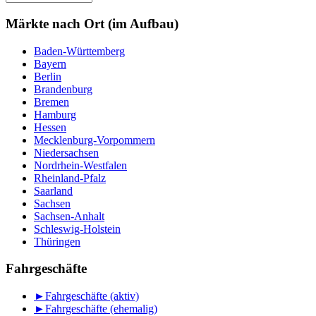
nach
Monat
Märkte nach Ort (im Aufbau)
Baden-Württemberg
Bayern
Berlin
Brandenburg
Bremen
Hamburg
Hessen
Mecklenburg-Vorpommern
Niedersachsen
Nordrhein-Westfalen
Rheinland-Pfalz
Saarland
Sachsen
Sachsen-Anhalt
Schleswig-Holstein
Thüringen
Fahrgeschäfte
►
Fahrgeschäfte (aktiv)
►
Fahrgeschäfte (ehemalig)