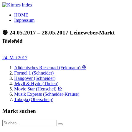
Zum
Inhalt
Kirmes
Tourpläne
HOME
springen
Index
und
Impressum
Beschickerlisten
der
🟢 24.05.2017 – 28.05.2017 Leineweber-Markt
letzten
Bielefeld
Jahre
24. Mai 2017
Altdeutsches Riesenrad (Feldmann) 🎡
Formel 1 (Schneider)
Hangover (Schneider)
Jekyll & Hyde (Thelen)
Movie Star (Henschel) 🎡
Musik Express (Schneider-Krause)
Taboga (Oberschelp)
Markt suchen
Suchen
Suchen
nach: