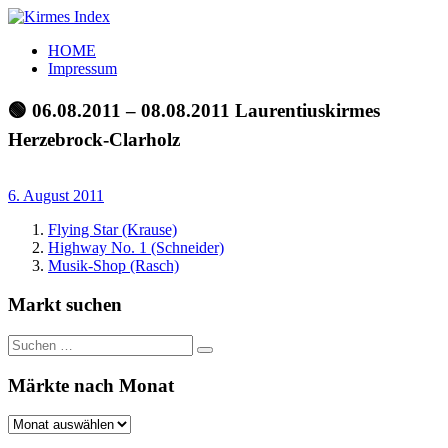
Zum
Inhalt
Kirmes
Tourpläne
HOME
springen
Index
und
Impressum
Beschickerlisten
der
🟢 06.08.2011 – 08.08.2011 Laurentiuskirmes
letzten
Herzebrock-Clarholz
Jahre
6. August 2011
Flying Star (Krause)
Highway No. 1 (Schneider)
Musik-Shop (Rasch)
Markt suchen
Suchen
Suchen
nach:
Märkte nach Monat
Märkte
nach