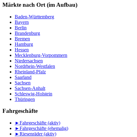
Monat
Märkte nach Ort (im Aufbau)
Baden-Württemberg
Bayern
Berlin
Brandenburg
Bremen
Hamburg
Hessen
Mecklenburg-Vorpommern
Niedersachsen
Nordrhein-Westfalen
Rheinland-Pfalz
Saarland
Sachsen
Sachsen-Anhalt
Schleswig-Holstein
Thüringen
Fahrgeschäfte
►
Fahrgeschäfte (aktiv)
►
Fahrgeschäfte (ehemalig)
►
Riesenräder (aktiv)