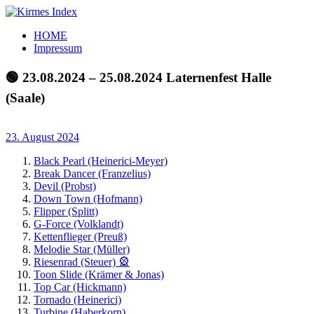
Zum
Inhalt
Kirmes
Tourpläne
HOME
springen
Index
und
Impressum
Beschickerlisten
der
🟢 23.08.2024 – 25.08.2024 Laternenfest Halle
letzten
(Saale)
Jahre
23. August 2024
Black Pearl (Heinerici-Meyer)
Break Dancer (Franzelius)
Devil (Probst)
Down Town (Hofmann)
Flipper (Splitt)
G-Force (Volklandt)
Kettenflieger (Preuß)
Melodie Star (Müller)
Riesenrad (Steuer) 🎡
Toon Slide (Krämer & Jonas)
Top Car (Hickmann)
Tornado (Heinerici)
Turbine (Haberkorn)