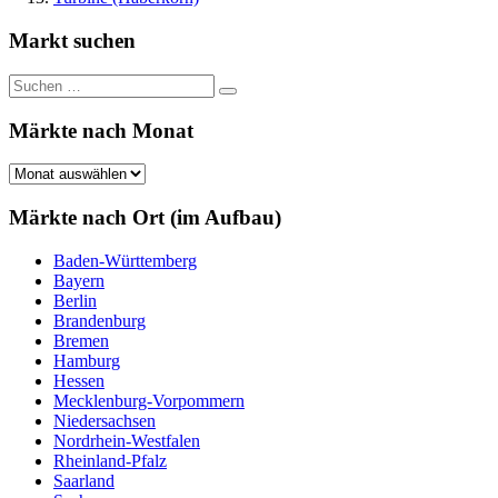
Markt suchen
Suchen
Suchen
nach:
Märkte nach Monat
Märkte
nach
Monat
Märkte nach Ort (im Aufbau)
Baden-Württemberg
Bayern
Berlin
Brandenburg
Bremen
Hamburg
Hessen
Mecklenburg-Vorpommern
Niedersachsen
Nordrhein-Westfalen
Rheinland-Pfalz
Saarland