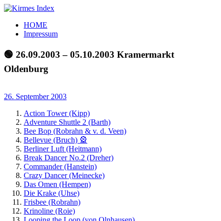
Zum
Inhalt
Kirmes
Tourpläne
HOME
springen
Index
und
Impressum
Beschickerlisten
der
🟢 26.09.2003 – 05.10.2003 Kramermarkt
letzten
Oldenburg
Jahre
26. September 2003
Action Tower (Kipp)
Adventure Shuttle 2 (Barth)
Bee Bop (Robrahn & v. d. Veen)
Bellevue (Bruch) 🎡
Berliner Luft (Heitmann)
Break Dancer No.2 (Dreher)
Commander (Hanstein)
Crazy Dancer (Meinecke)
Das Omen (Hempen)
Die Krake (Uhse)
Frisbee (Robrahn)
Krinoline (Roie)
Looping the Loop (von Olnhausen)