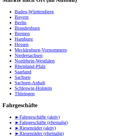
Baden-Württemberg
Bayern
Berlin
Brandenburg
Bremen
Hamburg
Hessen
Mecklenburg-Vorpommern
Niedersachsen
Nordrhein-Westfalen
Rheinland-Pfalz
Saarland
Sachsen
Sachsen-Anhalt
Schleswig-Holstein
Thüringen
Fahrgeschäfte
►
Fahrgeschäfte (aktiv)
►
Fahrgeschäfte (ehemalig)
►
Riesenräder (aktiv)
►
Riesenräder (ehemalig)