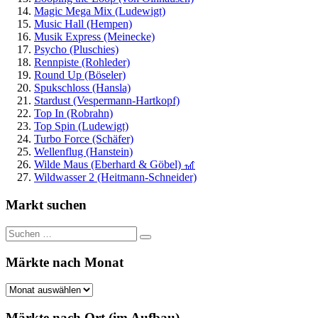
Magic Mega Mix (Ludewigt)
Music Hall (Hempen)
Musik Express (Meinecke)
Psycho (Pluschies)
Rennpiste (Rohleder)
Round Up (Böseler)
Spukschloss (Hansla)
Stardust (Vespermann-Hartkopf)
Top In (Robrahn)
Top Spin (Ludewigt)
Turbo Force (Schäfer)
Wellenflug (Hanstein)
Wilde Maus (Eberhard & Göbel) 🎢
Wildwasser 2 (Heitmann-Schneider)
Markt suchen
Suchen
Suchen
nach:
Märkte nach Monat
Märkte
nach
Monat
Märkte nach Ort (im Aufbau)