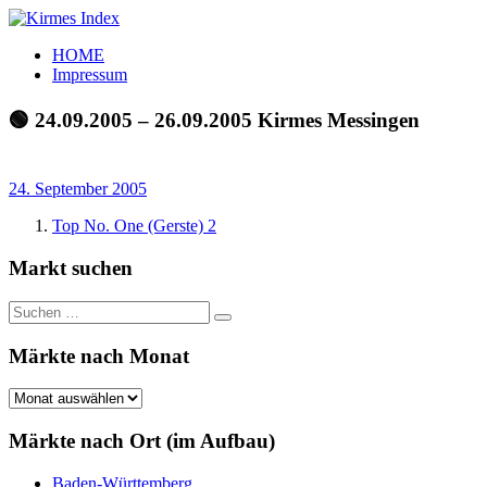
Zum
Inhalt
Kirmes
Tourpläne
HOME
springen
Index
und
Impressum
Beschickerlisten
der
🟢 24.09.2005 – 26.09.2005 Kirmes Messingen
letzten
Jahre
24. September 2005
Top No. One (Gerste) 2
Markt suchen
Suchen
Suchen
nach:
Märkte nach Monat
Märkte
nach
Monat
Märkte nach Ort (im Aufbau)
Baden-Württemberg