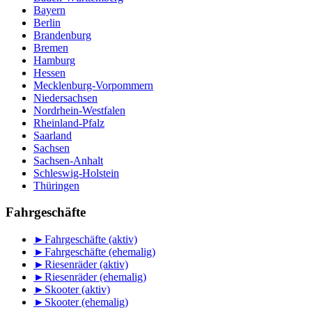
Bayern
Berlin
Brandenburg
Bremen
Hamburg
Hessen
Mecklenburg-Vorpommern
Niedersachsen
Nordrhein-Westfalen
Rheinland-Pfalz
Saarland
Sachsen
Sachsen-Anhalt
Schleswig-Holstein
Thüringen
Fahrgeschäfte
►
Fahrgeschäfte (aktiv)
►
Fahrgeschäfte (ehemalig)
►
Riesenräder (aktiv)
►
Riesenräder (ehemalig)
►
Skooter (aktiv)
►
Skooter (ehemalig)