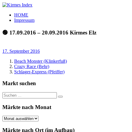
Zum
Inhalt
Kirmes
Tourpläne
HOME
springen
Index
und
Impressum
Beschickerlisten
der
🟢 17.09.2016 – 20.09.2016 Kirmes Elz
letzten
Jahre
17. September 2016
Beach Monster (Klinkerfuß)
Crazy Race (Behr)
Schlager-Express (Pfeiffer)
Markt suchen
Suchen
Suchen
nach:
Märkte nach Monat
Märkte
nach
Monat
Märkte nach Ort (im Aufbau)