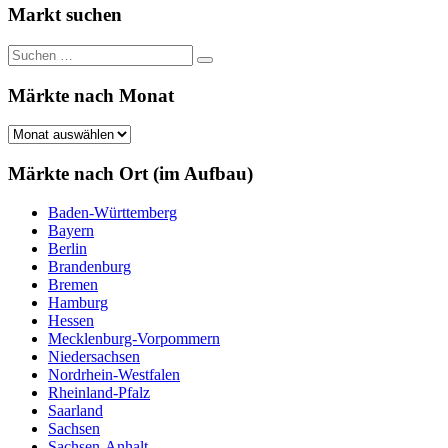
Markt suchen
Suchen
Suchen
nach:
Märkte nach Monat
Märkte
nach
Monat
Märkte nach Ort (im Aufbau)
Baden-Württemberg
Bayern
Berlin
Brandenburg
Bremen
Hamburg
Hessen
Mecklenburg-Vorpommern
Niedersachsen
Nordrhein-Westfalen
Rheinland-Pfalz
Saarland
Sachsen
Sachsen-Anhalt