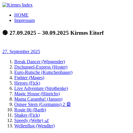
Zum
Inhalt
Kirmes
Tourpläne
HOME
springen
Index
und
Impressum
Beschickerlisten
der
🟢 27.09.2025 – 30.09.2025 Kirmes Eitorf
letzten
Jahre
27. September 2025
Break Dancer (Wingender)
Dschungel-Express (Hoster)
Euro-Rutsche (Kutschenbauer)
Fighter (Mages)
Heroes (Fick)
Live Adventure (Strothenke)
Magic House (Hinrichs)
Mama Caramba! (Jansen)
Ostsee Stern (Gormanns) 2 🎡
Route 66 (Barth)
Shaker (Fick)
Speedy (Welte) 🎢
Wellenflug (Wendler)