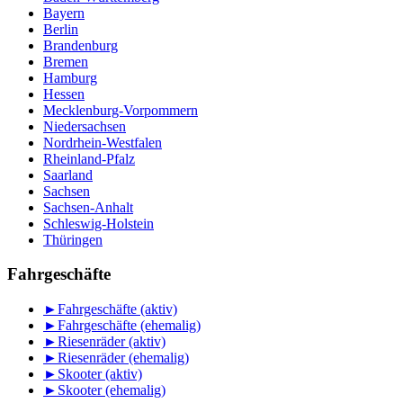
Bayern
Berlin
Brandenburg
Bremen
Hamburg
Hessen
Mecklenburg-Vorpommern
Niedersachsen
Nordrhein-Westfalen
Rheinland-Pfalz
Saarland
Sachsen
Sachsen-Anhalt
Schleswig-Holstein
Thüringen
Fahrgeschäfte
►
Fahrgeschäfte (aktiv)
►
Fahrgeschäfte (ehemalig)
►
Riesenräder (aktiv)
►
Riesenräder (ehemalig)
►
Skooter (aktiv)
►
Skooter (ehemalig)