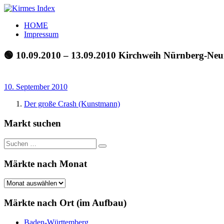
Zum
Inhalt
Kirmes
Tourpläne
HOME
springen
Index
und
Impressum
Beschickerlisten
der
🟢 10.09.2010 – 13.09.2010 Kirchweih Nürnberg-Ne
letzten
Jahre
10. September 2010
Der große Crash (Kunstmann)
Markt suchen
Suchen
Suchen
nach:
Märkte nach Monat
Märkte
nach
Monat
Märkte nach Ort (im Aufbau)
Baden-Württemberg