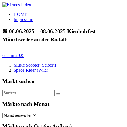
Zum
Inhalt
Kirmes
Tourpläne
HOME
springen
Index
und
Impressum
Beschickerlisten
der
🟢 06.06.2025 – 08.06.2025 Kienholzfest
letzten
Münchweiler an der Rodalb
Jahre
6. Juni 2025
Music Scooter (Seibert)
Space-Rider (Wild)
Markt suchen
Suchen
Suchen
nach:
Märkte nach Monat
Märkte
nach
Monat
Märkte nach Ort (im Aufbau)