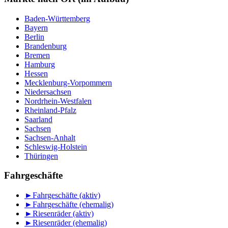
Baden-Württemberg
Bayern
Berlin
Brandenburg
Bremen
Hamburg
Hessen
Mecklenburg-Vorpommern
Niedersachsen
Nordrhein-Westfalen
Rheinland-Pfalz
Saarland
Sachsen
Sachsen-Anhalt
Schleswig-Holstein
Thüringen
Fahrgeschäfte
►
Fahrgeschäfte (aktiv)
►
Fahrgeschäfte (ehemalig)
►
Riesenräder (aktiv)
►
Riesenräder (ehemalig)