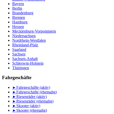
Bayern
Berlin
Brandenburg
Bremen
Hamburg
Hessen
Mecklenburg-Vorpommern
Niedersachsen
Nordrhein-Westfalen
Rheinland-Pfalz
Saarland
Sachsen
Sachsen-Anhalt
Schleswig-Holstein
Thüringen
Fahrgeschäfte
►
Fahrgeschäfte (aktiv)
►
Fahrgeschäfte (ehemalig)
►
Riesenräder (aktiv)
►
Riesenräder (ehemalig)
►
Skooter (aktiv)
►
Skooter (ehemalig)