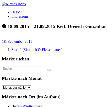
Zum
Inhalt
Kirmes
Tourpläne
HOME
springen
Index
und
Impressum
Beschickerlisten
der
🟢 18.09.2015 – 21.09.2015 Kerb Dreieich-Götzenhai
letzten
Jahre
18. September 2015
Starlift (Simoneit & Fleischhauer)
Markt suchen
Suchen
Suchen
nach:
Märkte nach Monat
Märkte
nach
Monat
Märkte nach Ort (im Aufbau)
Baden-Württemberg