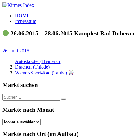
Zum
Inhalt
Kirmes
Tourpläne
HOME
springen
Index
und
Impressum
Beschickerlisten
der
26.06.2015 – 28.06.2015 Kampfest Bad Doberan
letzten
Jahre
26. Juni 2015
Autoskooter (Heinerici)
Drachen (Thiede)
Wiener-Sport-Rad (Taube)
Markt suchen
Suchen
Suchen
nach:
Märkte nach Monat
Märkte
nach
Monat
Märkte nach Ort (im Aufbau)