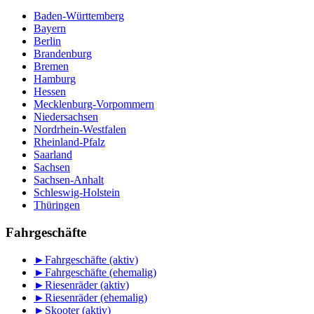
Baden-Württemberg
Bayern
Berlin
Brandenburg
Bremen
Hamburg
Hessen
Mecklenburg-Vorpommern
Niedersachsen
Nordrhein-Westfalen
Rheinland-Pfalz
Saarland
Sachsen
Sachsen-Anhalt
Schleswig-Holstein
Thüringen
Fahrgeschäfte
►
Fahrgeschäfte (aktiv)
►
Fahrgeschäfte (ehemalig)
►
Riesenräder (aktiv)
►
Riesenräder (ehemalig)
►
Skooter (aktiv)