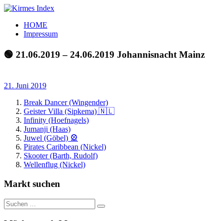
Zum
Inhalt
Kirmes
Tourpläne
HOME
springen
Index
und
Impressum
Beschickerlisten
der
🟢 21.06.2019 – 24.06.2019 Johannisnacht Mainz
letzten
Jahre
21. Juni 2019
Break Dancer (Wingender)
Geister Villa (Sipkema) 🇳🇱
Infinity (Hoefnagels)
Jumanji (Haas)
Juwel (Göbel) 🎡
Pirates Caribbean (Nickel)
Skooter (Barth, Rudolf)
Wellenflug (Nickel)
Markt suchen
Suchen
Suchen
nach: