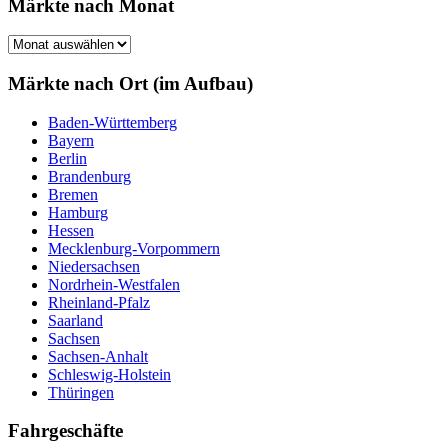
Märkte nach Monat
Märkte
nach
Monat
Märkte nach Ort (im Aufbau)
Baden-Württemberg
Bayern
Berlin
Brandenburg
Bremen
Hamburg
Hessen
Mecklenburg-Vorpommern
Niedersachsen
Nordrhein-Westfalen
Rheinland-Pfalz
Saarland
Sachsen
Sachsen-Anhalt
Schleswig-Holstein
Thüringen
Fahrgeschäfte