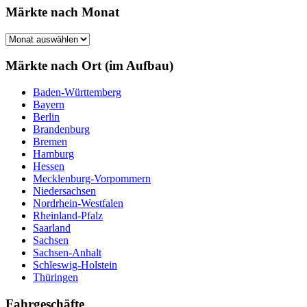
Märkte nach Monat
Märkte
nach
Monat
Märkte nach Ort (im Aufbau)
Baden-Württemberg
Bayern
Berlin
Brandenburg
Bremen
Hamburg
Hessen
Mecklenburg-Vorpommern
Niedersachsen
Nordrhein-Westfalen
Rheinland-Pfalz
Saarland
Sachsen
Sachsen-Anhalt
Schleswig-Holstein
Thüringen
Fahrgeschäfte