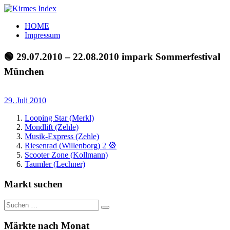
Zum
Inhalt
Kirmes
Tourpläne
HOME
springen
Index
und
Impressum
Beschickerlisten
der
🟢 29.07.2010 – 22.08.2010 impark Sommerfestival
letzten
München
Jahre
29. Juli 2010
Looping Star (Merkl)
Mondlift (Zehle)
Musik-Express (Zehle)
Riesenrad (Willenborg) 2 🎡
Scooter Zone (Kollmann)
Taumler (Lechner)
Markt suchen
Suchen
Suchen
nach:
Märkte nach Monat