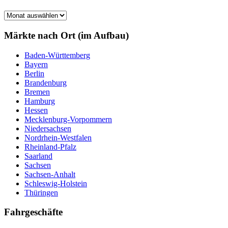
Märkte
nach
Monat
Märkte nach Ort (im Aufbau)
Baden-Württemberg
Bayern
Berlin
Brandenburg
Bremen
Hamburg
Hessen
Mecklenburg-Vorpommern
Niedersachsen
Nordrhein-Westfalen
Rheinland-Pfalz
Saarland
Sachsen
Sachsen-Anhalt
Schleswig-Holstein
Thüringen
Fahrgeschäfte