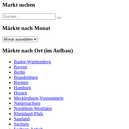
Markt suchen
Suchen
Suchen
nach:
Märkte nach Monat
Märkte
nach
Monat
Märkte nach Ort (im Aufbau)
Baden-Württemberg
Bayern
Berlin
Brandenburg
Bremen
Hamburg
Hessen
Mecklenburg-Vorpommern
Niedersachsen
Nordrhein-Westfalen
Rheinland-Pfalz
Saarland
Sachsen