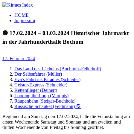
Zum
Inhalt
Kirmes
Tourpläne
HOME
springen
Index
und
Impressum
Beschickerlisten
der
🟢 17.02.2024 – 03.03.2024 Historischer Jahrmarkt
letzten
in der Jahrhunderthalle Bochum
Jahre
17. Februar 2024
Das Land des Lächelns (Buchholz-Fellerhoff)
Der Selbstfahrer (Müller)
Eva’s Fahrt ins Paradies (Schleifer)
Geister-Express (Schneider)
Kettenflieger (Deinert)
Looping the Loop (Marquis)
Raupenbahn (Steiger-Buchholz)
Russische Schaukel (Feldmann) 🎡
Beginnend am Samstag den 17.02.2024, hatte die Veranstaltung am
ersten Wochenende Samstag und Sonntag und am zweiten und
dritten Wochenende von Freitag bis Sonntag geöffnet.