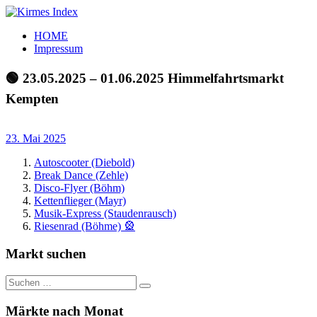
Zum
Inhalt
Kirmes
Tourpläne
HOME
springen
Index
und
Impressum
Beschickerlisten
der
🟢 23.05.2025 – 01.06.2025 Himmelfahrtsmarkt
letzten
Kempten
Jahre
23. Mai 2025
Autoscooter (Diebold)
Break Dance (Zehle)
Disco-Flyer (Böhm)
Kettenflieger (Mayr)
Musik-Express (Staudenrausch)
Riesenrad (Böhme) 🎡
Markt suchen
Suchen
Suchen
nach:
Märkte nach Monat