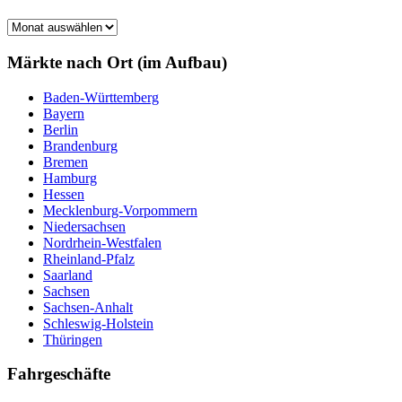
Märkte
nach
Monat
Märkte nach Ort (im Aufbau)
Baden-Württemberg
Bayern
Berlin
Brandenburg
Bremen
Hamburg
Hessen
Mecklenburg-Vorpommern
Niedersachsen
Nordrhein-Westfalen
Rheinland-Pfalz
Saarland
Sachsen
Sachsen-Anhalt
Schleswig-Holstein
Thüringen
Fahrgeschäfte