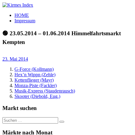
Zum
Inhalt
Kirmes
Tourpläne
HOME
springen
Index
und
Impressum
Beschickerlisten
der
🟢 23.05.2014 – 01.06.2014 Himmelfahrtsmarkt
letzten
Kempten
Jahre
23. Mai 2014
G-Force (Kollmann)
Hex’n Wippn (Zehle)
Kettenflieger (Mayr)
Monza-Piste (Fackler)
Musik-Express (Staudenrausch)
Skooter (Diebold, Eug.)
Markt suchen
Suchen
Suchen
nach:
Märkte nach Monat