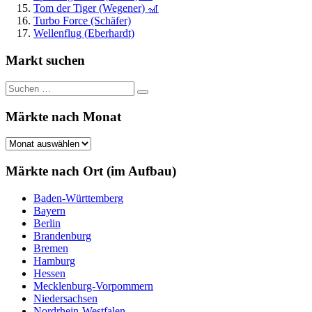
Tom der Tiger (Wegener) 🎢
Turbo Force (Schäfer)
Wellenflug (Eberhardt)
Markt suchen
Suchen
Suchen
nach:
Märkte nach Monat
Märkte
nach
Monat
Märkte nach Ort (im Aufbau)
Baden-Württemberg
Bayern
Berlin
Brandenburg
Bremen
Hamburg
Hessen
Mecklenburg-Vorpommern
Niedersachsen
Nordrhein-Westfalen