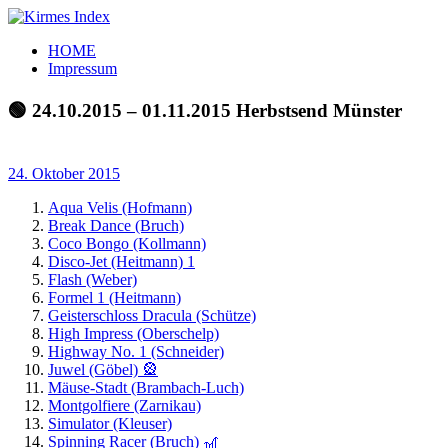
Zum
Inhalt
Kirmes
Tourpläne
HOME
springen
Index
und
Impressum
Beschickerlisten
der
🟢 24.10.2015 – 01.11.2015 Herbstsend Münster
letzten
Jahre
24. Oktober 2015
Aqua Velis (Hofmann)
Break Dance (Bruch)
Coco Bongo (Kollmann)
Disco-Jet (Heitmann) 1
Flash (Weber)
Formel 1 (Heitmann)
Geisterschloss Dracula (Schütze)
High Impress (Oberschelp)
Highway No. 1 (Schneider)
Juwel (Göbel) 🎡
Mäuse-Stadt (Brambach-Luch)
Montgolfiere (Zarnikau)
Simulator (Kleuser)
Spinning Racer (Bruch) 🎢