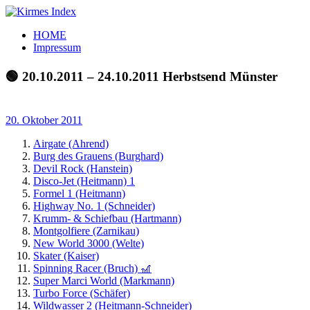
Zum
Inhalt
Kirmes
Tourpläne
HOME
springen
Index
und
Impressum
Beschickerlisten
der
🟢 20.10.2011 – 24.10.2011 Herbstsend Münster
letzten
Jahre
20. Oktober 2011
Airgate (Ahrend)
Burg des Grauens (Burghard)
Devil Rock (Hanstein)
Disco-Jet (Heitmann) 1
Formel 1 (Heitmann)
Highway No. 1 (Schneider)
Krumm- & Schiefbau (Hartmann)
Montgolfiere (Zarnikau)
New World 3000 (Welte)
Skater (Kaiser)
Spinning Racer (Bruch) 🎢
Super Marci World (Markmann)
Turbo Force (Schäfer)
Wildwasser 2 (Heitmann-Schneider)