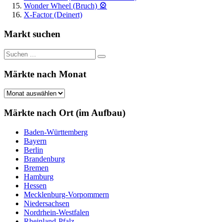
Wonder Wheel (Bruch) 🎡
X-Factor (Deinert)
Markt suchen
Suchen
Suchen
nach:
Märkte nach Monat
Märkte
nach
Monat
Märkte nach Ort (im Aufbau)
Baden-Württemberg
Bayern
Berlin
Brandenburg
Bremen
Hamburg
Hessen
Mecklenburg-Vorpommern
Niedersachsen
Nordrhein-Westfalen
Rheinland-Pfalz