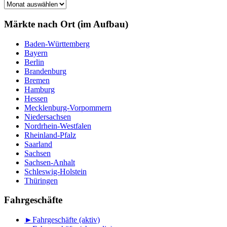
Märkte
nach
Monat
Märkte nach Ort (im Aufbau)
Baden-Württemberg
Bayern
Berlin
Brandenburg
Bremen
Hamburg
Hessen
Mecklenburg-Vorpommern
Niedersachsen
Nordrhein-Westfalen
Rheinland-Pfalz
Saarland
Sachsen
Sachsen-Anhalt
Schleswig-Holstein
Thüringen
Fahrgeschäfte
►
Fahrgeschäfte (aktiv)