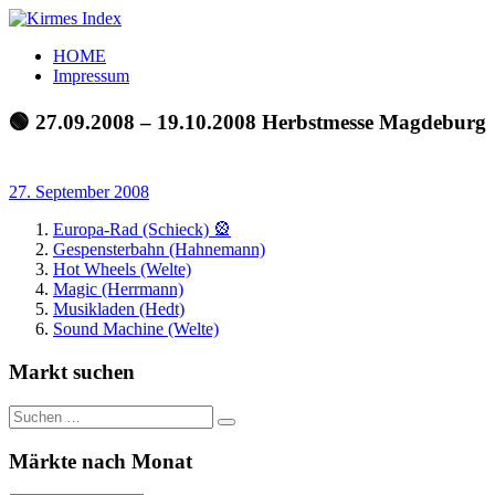
Zum
Inhalt
Kirmes
Tourpläne
HOME
springen
Index
und
Impressum
Beschickerlisten
der
🟢 27.09.2008 – 19.10.2008 Herbstmesse Magdeburg
letzten
Jahre
27. September 2008
Europa-Rad (Schieck) 🎡
Gespensterbahn (Hahnemann)
Hot Wheels (Welte)
Magic (Herrmann)
Musikladen (Hedt)
Sound Machine (Welte)
Markt suchen
Suchen
Suchen
nach:
Märkte nach Monat