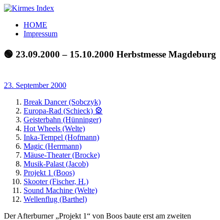
Zum
Inhalt
Kirmes
Tourpläne
HOME
springen
Index
und
Impressum
Beschickerlisten
der
🟢 23.09.2000 – 15.10.2000 Herbstmesse Magdeburg
letzten
Jahre
23. September 2000
Break Dancer (Sobczyk)
Europa-Rad (Schieck) 🎡
Geisterbahn (Hünninger)
Hot Wheels (Welte)
Inka-Tempel (Hofmann)
Magic (Herrmann)
Mäuse-Theater (Brocke)
Musik-Palast (Jacob)
Projekt 1 (Boos)
Skooter (Fischer, H.)
Sound Machine (Welte)
Wellenflug (Barthel)
Der Afterburner „Projekt 1“ von Boos baute erst am zweiten