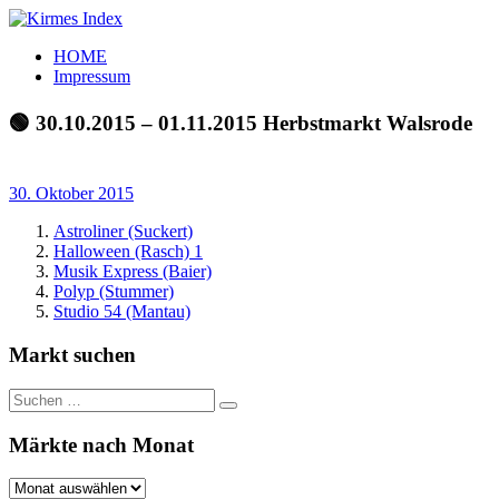
Zum
Inhalt
Kirmes
Tourpläne
HOME
springen
Index
und
Impressum
Beschickerlisten
der
🟢 30.10.2015 – 01.11.2015 Herbstmarkt Walsrode
letzten
Jahre
30. Oktober 2015
Astroliner (Suckert)
Halloween (Rasch) 1
Musik Express (Baier)
Polyp (Stummer)
Studio 54 (Mantau)
Markt suchen
Suchen
Suchen
nach:
Märkte nach Monat
Märkte