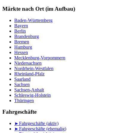
nach
Monat
Märkte nach Ort (im Aufbau)
Baden-Württemberg
Bayern
Berlin
Brandenburg
Bremen
Hamburg
Hessen
Mecklenburg-Vorpommern
Niedersachsen
Nordrhein-Westfalen
Rheinland-Pfalz
Saarland
Sachsen
Sachsen-Anhalt
Schleswig-Holstein
Thüringen
Fahrgeschäfte
►
Fahrgeschäfte (aktiv)
►
Fahrgeschäfte (ehemalig)