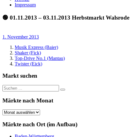
Index
und
Impressum
Beschickerlisten
der
🟢 01.11.2013 – 03.11.2013 Herbstmarkt Walsrode
letzten
Jahre
1. November 2013
Musik Express (Baier)
Shaker (Fick)
Top-Drive No.1 (Mantau)
Twister (Eick)
Markt suchen
Suchen
Suchen
nach:
Märkte nach Monat
Märkte
nach
Monat
Märkte nach Ort (im Aufbau)
Baden-Württemberg