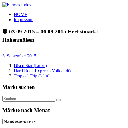
Zum
Inhalt
Kirmes
Tourpläne
HOME
springen
Index
und
Impressum
Beschickerlisten
der
🟢 03.09.2015 – 06.09.2015 Herbstmarkt
letzten
Hohenmölsen
Jahre
3. September 2015
Disco Star (Lutze)
Hard Rock Express (Volklandt)
Tropical Trip (Jehn)
Markt suchen
Suchen
Suchen
nach:
Märkte nach Monat
Märkte
nach