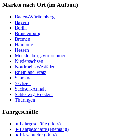
Monat
Märkte nach Ort (im Aufbau)
Baden-Württemberg
Bayern
Berlin
Brandenburg
Bremen
Hamburg
Hessen
Mecklenburg-Vorpommern
Niedersachsen
Nordrhein-Westfalen
Rheinland-Pfalz
Saarland
Sachsen
Sachsen-Anhalt
Schleswig-Holstein
Thüringen
Fahrgeschäfte
►
Fahrgeschäfte (aktiv)
►
Fahrgeschäfte (ehemalig)
►
Riesenräder (aktiv)