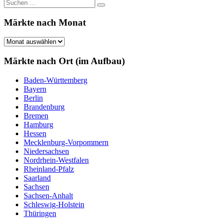
Suchen
Suchen
nach:
Märkte nach Monat
Märkte
nach
Monat
Märkte nach Ort (im Aufbau)
Baden-Württemberg
Bayern
Berlin
Brandenburg
Bremen
Hamburg
Hessen
Mecklenburg-Vorpommern
Niedersachsen
Nordrhein-Westfalen
Rheinland-Pfalz
Saarland
Sachsen
Sachsen-Anhalt
Schleswig-Holstein
Thüringen