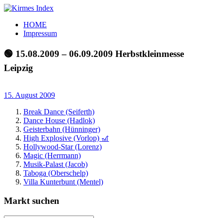
Zum
Inhalt
Kirmes
Tourpläne
HOME
springen
Index
und
Impressum
Beschickerlisten
der
🟢 15.08.2009 – 06.09.2009 Herbstkleinmesse
letzten
Leipzig
Jahre
15. August 2009
Break Dance (Seiferth)
Dance House (Hadlok)
Geisterbahn (Hünninger)
High Explosive (Vorlop) 🎢
Hollywood-Star (Lorenz)
Magic (Herrmann)
Musik-Palast (Jacob)
Taboga (Oberschelp)
Villa Kunterbunt (Mentel)
Markt suchen