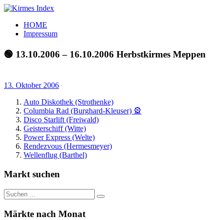
Zum
Inhalt
Kirmes
Tourpläne
HOME
springen
Index
und
Impressum
Beschickerlisten
der
🟢 13.10.2006 – 16.10.2006 Herbstkirmes Meppen
letzten
Jahre
13. Oktober 2006
Auto Diskothek (Strothenke)
Columbia Rad (Burghard-Kleuser) 🎡
Disco Starlift (Freiwald)
Geisterschiff (Witte)
Power Express (Welte)
Rendezvous (Hermesmeyer)
Wellenflug (Barthel)
Markt suchen
Suchen
Suchen
nach:
Märkte nach Monat