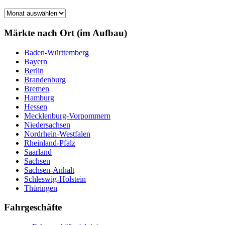
Märkte
nach
Monat
Märkte nach Ort (im Aufbau)
Baden-Württemberg
Bayern
Berlin
Brandenburg
Bremen
Hamburg
Hessen
Mecklenburg-Vorpommern
Niedersachsen
Nordrhein-Westfalen
Rheinland-Pfalz
Saarland
Sachsen
Sachsen-Anhalt
Schleswig-Holstein
Thüringen
Fahrgeschäfte