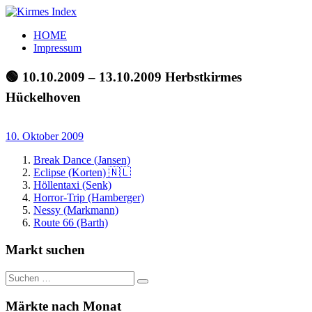
Zum
Inhalt
Kirmes
Tourpläne
HOME
springen
Index
und
Impressum
Beschickerlisten
der
🟢 10.10.2009 – 13.10.2009 Herbstkirmes
letzten
Hückelhoven
Jahre
10. Oktober 2009
Break Dance (Jansen)
Eclipse (Korten) 🇳🇱
Höllentaxi (Senk)
Horror-Trip (Hamberger)
Nessy (Markmann)
Route 66 (Barth)
Markt suchen
Suchen
Suchen
nach:
Märkte nach Monat