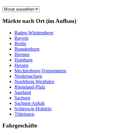
Märkte
nach
Monat
Märkte nach Ort (im Aufbau)
Baden-Württemberg
Bayern
Berlin
Brandenburg
Bremen
Hamburg
Hessen
Mecklenburg-Vorpommern
Niedersachsen
Nordrhein-Westfalen
Rheinland-Pfalz
Saarland
Sachsen
Sachsen-Anhalt
Schleswig-Holstein
Thüringen
Fahrgeschäfte