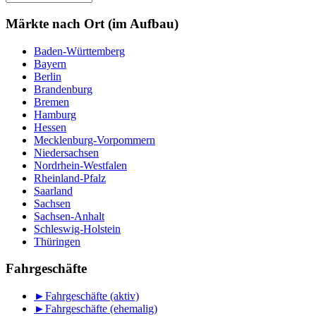
nach
Monat
Märkte nach Ort (im Aufbau)
Baden-Württemberg
Bayern
Berlin
Brandenburg
Bremen
Hamburg
Hessen
Mecklenburg-Vorpommern
Niedersachsen
Nordrhein-Westfalen
Rheinland-Pfalz
Saarland
Sachsen
Sachsen-Anhalt
Schleswig-Holstein
Thüringen
Fahrgeschäfte
►
Fahrgeschäfte (aktiv)
►
Fahrgeschäfte (ehemalig)