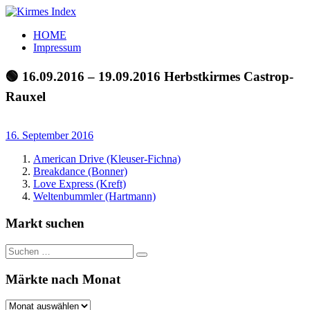
Zum
Inhalt
Kirmes
Tourpläne
HOME
springen
Index
und
Impressum
Beschickerlisten
der
🟢 16.09.2016 – 19.09.2016 Herbstkirmes Castrop-
letzten
Rauxel
Jahre
16. September 2016
American Drive (Kleuser-Fichna)
Breakdance (Bonner)
Love Express (Kreft)
Weltenbummler (Hartmann)
Markt suchen
Suchen
Suchen
nach:
Märkte nach Monat
Märkte