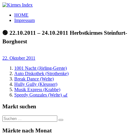
Zum
Inhalt
Kirmes
Tourpläne
HOME
springen
Index
und
Impressum
Beschickerlisten
der
🟢 22.10.2011 – 24.10.2011 Herbstkirmes Steinfurt-
letzten
Borghorst
Jahre
22. Oktober 2011
1001 Nacht (Jörling-Gerste)
Auto Diskothek (Strothenke)
Break Dance (Welte)
Hully Gully (Kleusser)
Musik Express (Krabbe)
Speedy Gonzales (Welte) 🎢
Markt suchen
Suchen
Suchen
nach:
Märkte nach Monat