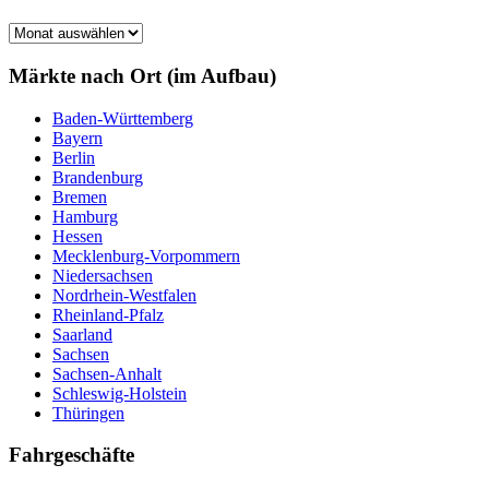
Märkte
nach
Monat
Märkte nach Ort (im Aufbau)
Baden-Württemberg
Bayern
Berlin
Brandenburg
Bremen
Hamburg
Hessen
Mecklenburg-Vorpommern
Niedersachsen
Nordrhein-Westfalen
Rheinland-Pfalz
Saarland
Sachsen
Sachsen-Anhalt
Schleswig-Holstein
Thüringen
Fahrgeschäfte