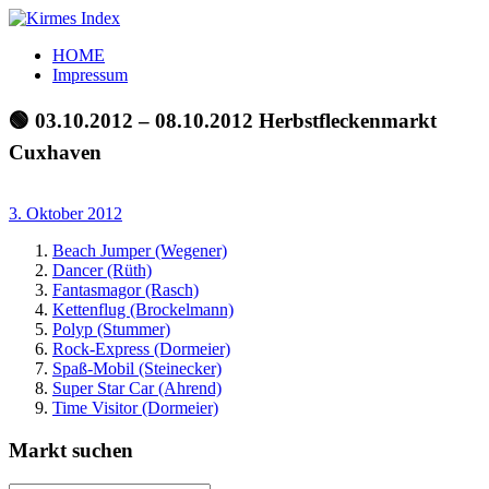
Zum
Inhalt
Kirmes
Tourpläne
HOME
springen
Index
und
Impressum
Beschickerlisten
der
🟢 03.10.2012 – 08.10.2012 Herbstfleckenmarkt
letzten
Cuxhaven
Jahre
3. Oktober 2012
Beach Jumper (Wegener)
Dancer (Rüth)
Fantasmagor (Rasch)
Kettenflug (Brockelmann)
Polyp (Stummer)
Rock-Express (Dormeier)
Spaß-Mobil (Steinecker)
Super Star Car (Ahrend)
Time Visitor (Dormeier)
Markt suchen