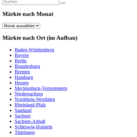
Suchen
Suchen
nach:
Märkte nach Monat
Märkte
nach
Monat
Märkte nach Ort (im Aufbau)
Baden-Württemberg
Bayern
Berlin
Brandenburg
Bremen
Hamburg
Hessen
Mecklenburg-Vorpommern
Niedersachsen
Nordrhein-Westfalen
Rheinland-Pfalz
Saarland
Sachsen
Sachsen-Anhalt
Schleswig-Holstein
Thüringen